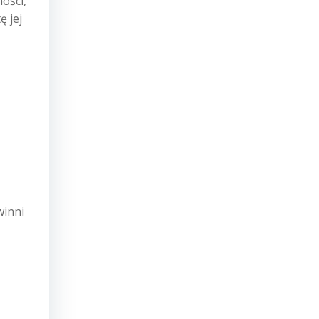
ości,
ę jej
winni