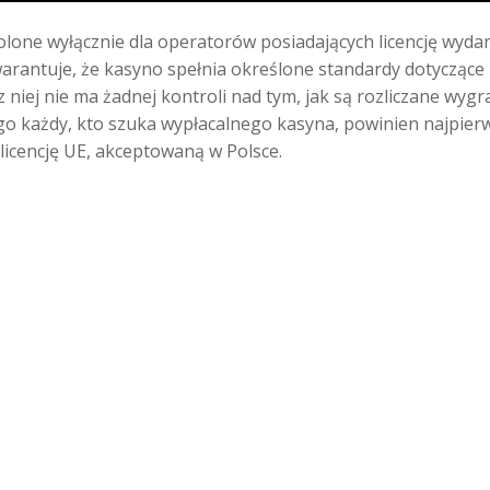
lone wyłącznie dla operatorów posiadających licencję wyda
warantuje, że kasyno spełnia określone standardy dotyczące
z niej nie ma żadnej kontroli nad tym, jak są rozliczane wygr
go każdy, kto szuka wypłacalnego kasyna, powinien najpier
 licencję UE, akceptowaną w Polsce.