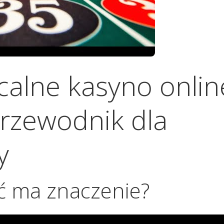
calne kasyno onlin
przewodnik dla
y
ć ma znaczenie?