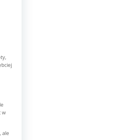
ty,
bciej
le
t w
 ale