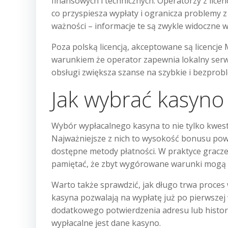
finansowych i technicznych. Operatorzy z lic
co przyspiesza wypłaty i ogranicza problemy z 
ważności – informacje te są zwykle widoczne w
Poza polską licencją, akceptowane są licencj
warunkiem że operator zapewnia lokalny serwis 
obsługi zwiększa szanse na szybkie i bezprob
Jak wybrać kasyno
Wybór wypłacalnego kasyna to nie tylko kwest
Najważniejsze z nich to wysokość bonusu pow
dostępne metody płatności. W praktyce gracz
pamiętać, że zbyt wygórowane warunki mogą 
Warto także sprawdzić, jak długo trwa proces
kasyna pozwalają na wypłatę już po pierwsze
dodatkowego potwierdzenia adresu lub historii 
wypłacalne jest dane kasyno.