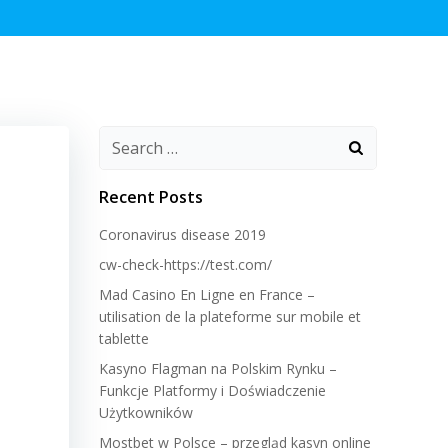
Recent Posts
Coronavirus disease 2019
cw-check-https://test.com/
Mad Casino En Ligne en France –
utilisation de la plateforme sur mobile et
tablette
Kasyno Flagman na Polskim Rynku –
Funkcje Platformy i Doświadczenie
Użytkowników
Mostbet w Polsce – przegląd kasyn online