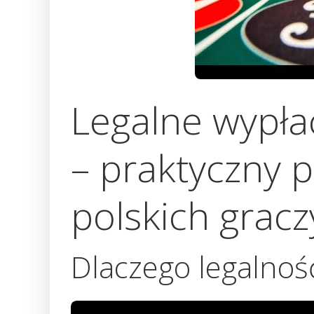
Legalne wypła
– praktyczny 
polskich gracz
Dlaczego legalnoś