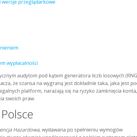
 i wersje przeglądarkowe
żnieniem
em wypłacalności
tycznym audytom pod kątem generatora liczb losowych (RNG
acza, że szansa na wygraną jest dokładnie taka, jaka jest p
legalnych platform, narażają się na ryzyko zamknięcia konta
ia swoich praw.
 Polsce
cencja Hazardowa
, wydawana po spełnieniu wymogów