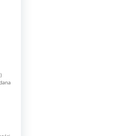
)
odana
,