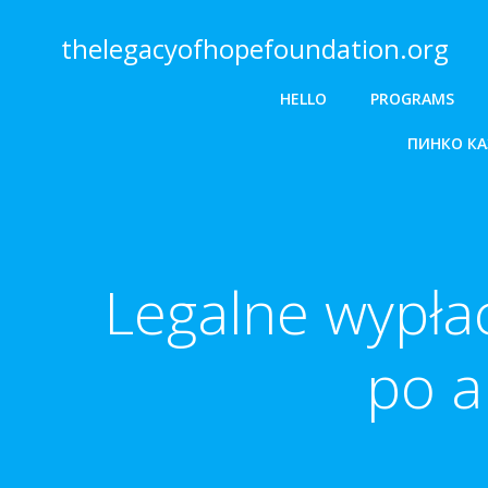
Skip
to
thelegacyofhopefoundation.org
content
HELLO
PROGRAMS
ПИНКО КА
Legalne wypła
po ap