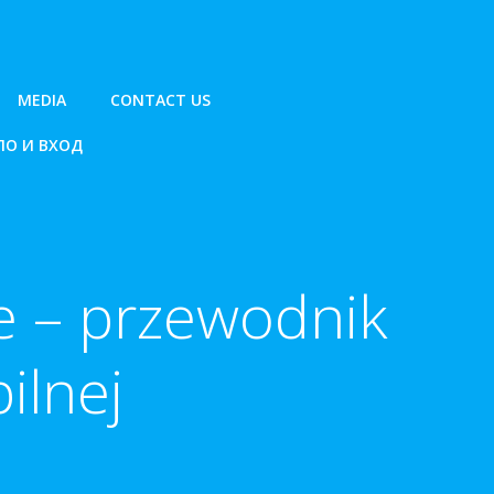
MEDIA
CONTACT US
ЛО И ВХОД
e – przewodnik
ilnej