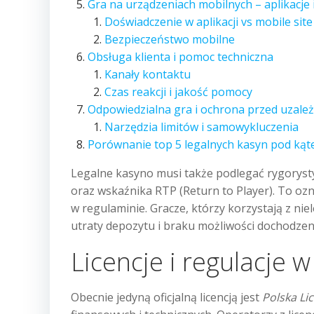
Gra na urządzeniach mobilnych – aplikacje
Doświadczenie w aplikacji vs mobile site
Bezpieczeństwo mobilne
Obsługa klienta i pomoc techniczna
Kanały kontaktu
Czas reakcji i jakość pomocy
Odpowiedzialna gra i ochrona przed uzale
Narzędzia limitów i samowykluczenia
Porównanie top 5 legalnych kasyn pod kąt
Legalne kasyno musi także podlegać rygorys
oraz wskaźnika RTP (Return to Player). To ozn
w regulaminie. Gracze, którzy korzystają z nie
utraty depozytu i braku możliwości dochodzen
Licencje i regulacje w
Obecnie jedyną oficjalną licencją jest
Polska Li