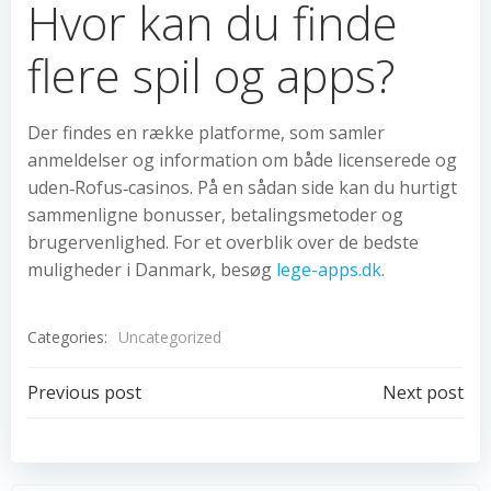
Hvor kan du finde
flere spil og apps?
Der findes en række platforme, som samler
anmeldelser og information om både licenserede og
uden‑Rofus‑casinos. På en sådan side kan du hurtigt
sammenligne bonusser, betalingsmetoder og
brugervenlighed. For et overblik over de bedste
muligheder i Danmark, besøg
lege-apps.dk
.
Categories:
Uncategorized
Post
Post
Previous post
Next post
navigation
navigation