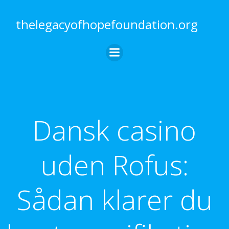
Skip
to
thelegacyofhopefoundation.org
content
Dansk casino
uden Rofus:
Sådan klarer du