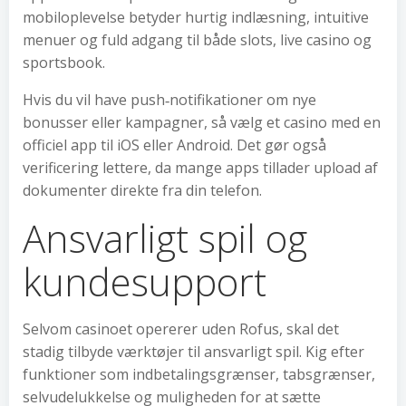
mobiloplevelse betyder hurtig indlæsning, intuitive
menuer og fuld adgang til både slots, live casino og
sportsbook.
Hvis du vil have push‑notifikationer om nye
bonusser eller kampagner, så vælg et casino med en
officiel app til iOS eller Android. Det gør også
verificering lettere, da mange apps tillader upload af
dokumenter direkte fra din telefon.
Ansvarligt spil og
kundesupport
Selvom casinoet opererer uden Rofus, skal det
stadig tilbyde værktøjer til ansvarligt spil. Kig efter
funktioner som indbetalingsgrænser, tabsgrænser,
selvudelukkelse og muligheden for at sætte