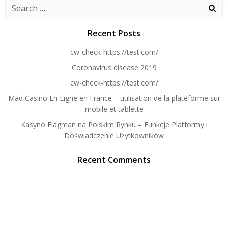
Recent Posts
cw-check-https://test.com/
Coronavirus disease 2019
cw-check-https://test.com/
Mad Casino En Ligne en France – utilisation de la plateforme sur
mobile et tablette
Kasyno Flagman na Polskim Rynku – Funkcje Platformy i
Doświadczenie Użytkowników
Recent Comments