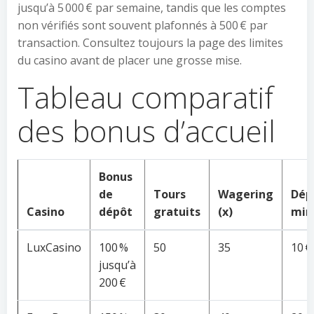
jusqu’à 5 000 € par semaine, tandis que les comptes
non vérifiés sont souvent plafonnés à 500 € par
transaction. Consultez toujours la page des limites
du casino avant de placer une grosse mise.
Tableau comparatif
des bonus d’accueil
Bonus
de
Tours
Wagering
Dép
Casino
dépôt
gratuits
(x)
mi
LuxCasino
100 %
50
35
10 €
jusqu’à
200 €