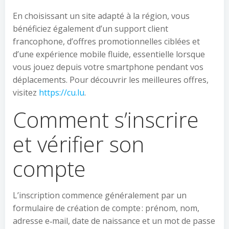
En choisissant un site adapté à la région, vous
bénéficiez également d’un support client
francophone, d’offres promotionnelles ciblées et
d’une expérience mobile fluide, essentielle lorsque
vous jouez depuis votre smartphone pendant vos
déplacements. Pour découvrir les meilleures offres,
visitez
https://cu.lu
.
Comment s’inscrire
et vérifier son
compte
L’inscription commence généralement par un
formulaire de création de compte : prénom, nom,
adresse e‑mail, date de naissance et un mot de passe