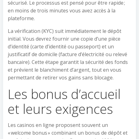
sécurisé. Le processus est pensé pour être rapide ;
en moins de trois minutes vous avez accès à la
plateforme.
La vérification (KYC) suit immédiatement le dépôt
initial. Vous devrez fournir une copie d’une pièce
d’identité (carte d’identité ou passeport) et un
justificatif de domicile (facture d’électricité ou relevé
bancaire). Cette étape garantit la sécurité des fonds
et prévient le blanchiment d’argent, tout en vous
permettant de retirer vos gains sans blocage.
Les bonus d’accueil
et leurs exigences
Les casinos en ligne proposent souvent un
« welcome bonus » combinant un bonus de dépôt et