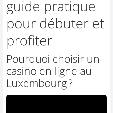
guide pratique
pour débuter et
profiter
Pourquoi choisir un
casino en ligne au
Luxembourg ?