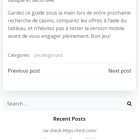
ludique et sécurisée.
Gardez ce guide sous la main lors de votre prochaine
recherche de casino, comparez les offres à l’aide du
tableau, et n’hésitez pas à tester la version mobile
avant de vous engager pleinement. Bon jeu !
Categories:
Uncategorized
Post
Post
Previous post
Next post
navigation
navigation
Recent Posts
cw-check-https://test.com/