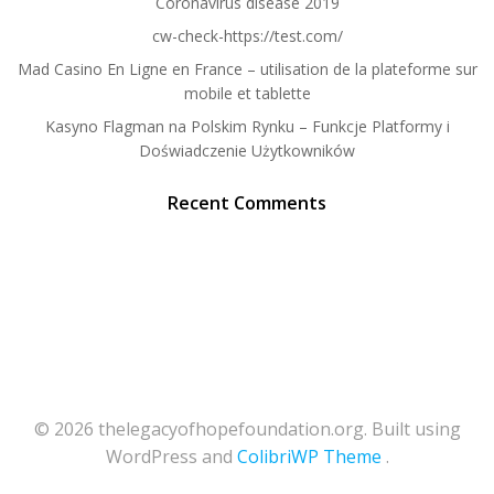
Coronavirus disease 2019
cw-check-https://test.com/
Mad Casino En Ligne en France – utilisation de la plateforme sur
mobile et tablette
Kasyno Flagman na Polskim Rynku – Funkcje Platformy i
Doświadczenie Użytkowników
Recent Comments
© 2026 thelegacyofhopefoundation.org. Built using
WordPress and
ColibriWP Theme
.