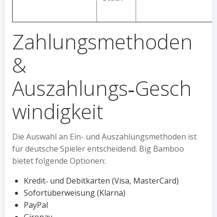
Zahlungsmethoden
&
Auszahlungs‑Gesch
windigkeit
Die Auswahl an Ein- und Auszahlungsmethoden ist
für deutsche Spieler entscheidend. Big Bamboo
bietet folgende Optionen:
Kredit‑ und Debitkarten (Visa, MasterCard)
Sofortüberweisung (Klarna)
PayPal