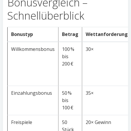
Bonusvergleich –
Schnellüberblick
Bonustyp
Betrag
Wettanforderunge
Willkommensbonus
100 %
30×
bis
200 €
Einzahlungsbonus
50 %
35×
bis
100 €
Freispiele
50
20× Gewinn
Stück