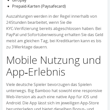
Giropay
Prepaid‑Karten (Paysafecard)
Auszahlungen werden in der Regel innerhalb von
24 Stunden bearbeitet, wenn Sie die
KYC‑Verifizierung bereits abgeschlossen haben. Bei
PayPal und Sofortüberweisung erhalten Sie das Geld
meist am gleichen Tag, bei Kreditkarten kann es bis
zu 3 Werktage dauern.
Mobile Nutzung und
App‑Erlebnis
Viele deutsche Spieler bevorzugen das Spielen
unterwegs. Big Bamboo hat sowohl eine responsive
Web‑Version als auch eine native App für iOS und
Android. Die App lässt sich im jeweiligen App‑Store
herunterladen und bietet dieselben Bonus‑ und