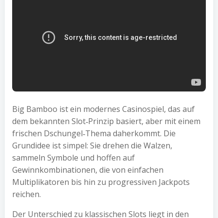
Big Bamboo ist ein modernes Casinospiel, das auf
dem bekannten Slot‑Prinzip basiert, aber mit einem
frischen Dschungel‑Thema daherkommt. Die
Grundidee ist simpel: Sie drehen die Walzen,
sammeln Symbole und hoffen auf
Gewinnkombinationen, die von einfachen
Multiplikatoren bis hin zu progressiven Jackpots
reichen.
Der Unterschied zu klassischen Slots liegt in den