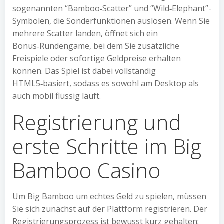
sogenannten “Bamboo‑Scatter” und “Wild‑Elephant”-
Symbolen, die Sonderfunktionen auslösen. Wenn Sie
mehrere Scatter landen, öffnet sich ein
Bonus‑Rundengame, bei dem Sie zusätzliche
Freispiele oder sofortige Geldpreise erhalten
können. Das Spiel ist dabei vollständig
HTML5‑basiert, sodass es sowohl am Desktop als
auch mobil flüssig läuft.
Registrierung und
erste Schritte im Big
Bamboo Casino
Um Big Bamboo um echtes Geld zu spielen, müssen
Sie sich zunächst auf der Plattform registrieren. Der
Registrierungsprozess ist bewusst kurz gehalten: