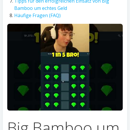
Tipps für den erfolgreichen Einsatz von Big
Bamboo um echtes Geld
Häufige Fragen (FAQ)
Big Bamboo um