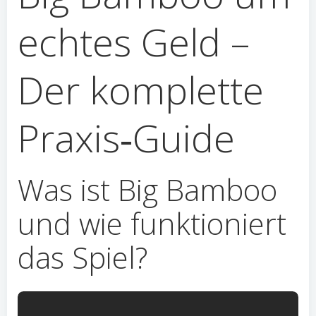
echtes Geld –
Der komplette
Praxis‑Guide
Was ist Big Bamboo
und wie funktioniert
das Spiel?