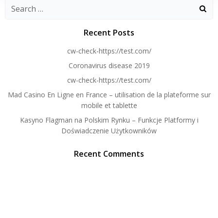
Recent Posts
cw-check-https://test.com/
Coronavirus disease 2019
cw-check-https://test.com/
Mad Casino En Ligne en France – utilisation de la plateforme sur
mobile et tablette
Kasyno Flagman na Polskim Rynku – Funkcje Platformy i
Doświadczenie Użytkowników
Recent Comments