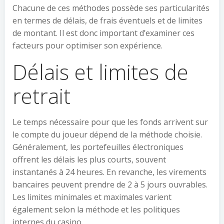
Chacune de ces méthodes possède ses particularités
en termes de délais, de frais éventuels et de limites
de montant. Il est donc important d’examiner ces
facteurs pour optimiser son expérience.
Délais et limites de
retrait
Le temps nécessaire pour que les fonds arrivent sur
le compte du joueur dépend de la méthode choisie.
Généralement, les portefeuilles électroniques
offrent les délais les plus courts, souvent
instantanés à 24 heures. En revanche, les virements
bancaires peuvent prendre de 2 à 5 jours ouvrables.
Les limites minimales et maximales varient
également selon la méthode et les politiques
internes du casino.