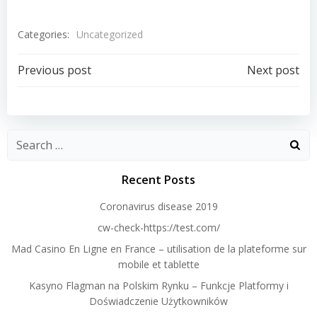
Categories:
Uncategorized
Post
Post
Previous post
Next post
navigation
navigation
Recent Posts
Coronavirus disease 2019
cw-check-https://test.com/
Mad Casino En Ligne en France – utilisation de la plateforme sur
mobile et tablette
Kasyno Flagman na Polskim Rynku – Funkcje Platformy i
Doświadczenie Użytkowników