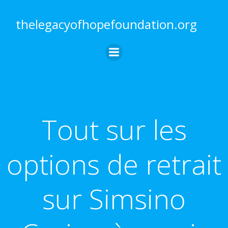
Skip
to
thelegacyofhopefoundation.org
content
Tout sur les
options de retrait
sur Simsino