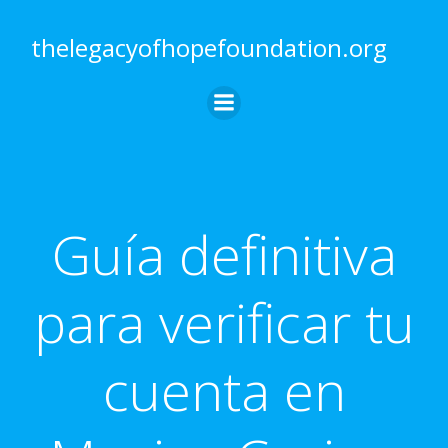
Skip
to
thelegacyofhopefoundation.org
content
Guía definitiva
para verificar tu
cuenta en