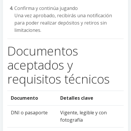
Confirma y continúa jugando
Una vez aprobado, recibirás una notificación
para poder realizar depósitos y retiros sin
limitaciones.
Documentos
aceptados y
requisitos técnicos
Documento
Detalles clave
DNI o pasaporte
Vigente, legible y con
fotografía