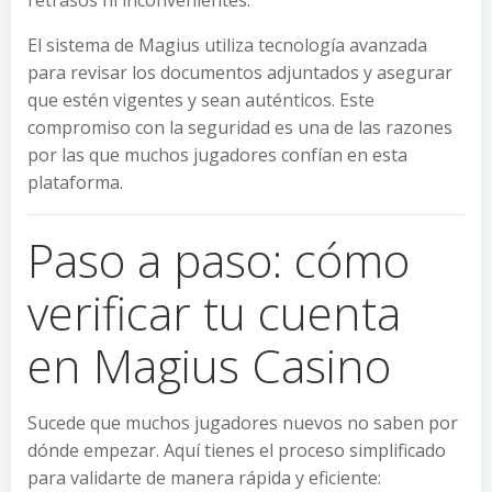
retrasos ni inconvenientes.
El sistema de Magius utiliza tecnología avanzada
para revisar los documentos adjuntados y asegurar
que estén vigentes y sean auténticos. Este
compromiso con la seguridad es una de las razones
por las que muchos jugadores confían en esta
plataforma.
Paso a paso: cómo
verificar tu cuenta
en Magius Casino
Sucede que muchos jugadores nuevos no saben por
dónde empezar. Aquí tienes el proceso simplificado
para validarte de manera rápida y eficiente: