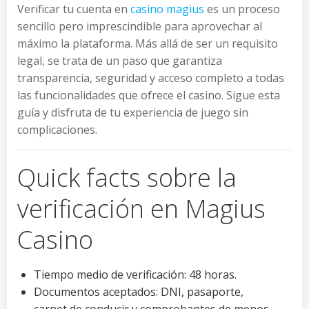
Verificar tu cuenta en
casino magius
es un proceso
sencillo pero imprescindible para aprovechar al
máximo la plataforma. Más allá de ser un requisito
legal, se trata de un paso que garantiza
transparencia, seguridad y acceso completo a todas
las funcionalidades que ofrece el casino. Sigue esta
guía y disfruta de tu experiencia de juego sin
complicaciones.
Quick facts sobre la
verificación en Magius
Casino
Tiempo medio de verificación: 48 horas.
Documentos aceptados: DNI, pasaporte,