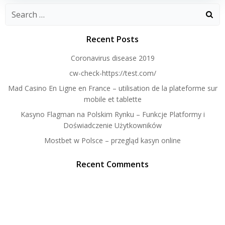
Recent Posts
Coronavirus disease 2019
cw-check-https://test.com/
Mad Casino En Ligne en France – utilisation de la plateforme sur
mobile et tablette
Kasyno Flagman na Polskim Rynku – Funkcje Platformy i
Doświadczenie Użytkowników
Mostbet w Polsce – przegląd kasyn online
Recent Comments